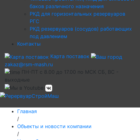
баков различного назначения
РКД для горизонтальных резервуаров
РГС
РКД резервуаров (сосудов) работающих
под давлением
Контакты
Карта поставок
zakaz@rsm-mash.ru
ПН-ПТ с 8.00 до 17.00 по МСК СБ, ВС -
выходные
Главная
/
Объекты и новости компании
/